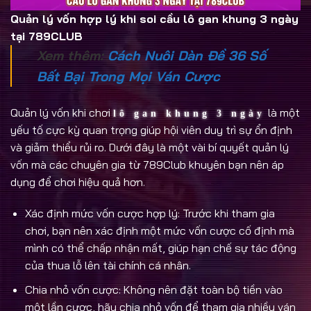
Quản lý vốn hợp lý khi soi cầu lô gan khung 3 ngày
tại 789CLUB
Xem thêm:
Cách Nuôi Dàn Đề 36 Số
Bất Bại Trong Mọi Ván Cược
Quản lý vốn khi chơi
là một
lô gan khung 3 ngày
yếu tố cực kỳ quan trọng giúp hội viên duy trì sự ổn định
và giảm thiểu rủi ro. Dưới đây là một vài bí quyết quản lý
vốn mà các chuyên gia từ 789Club khuyên bạn nên áp
dụng để chơi hiệu quả hơn.
Xác định mức vốn cược hợp lý: Trước khi tham gia
chơi, bạn nên xác định một mức vốn cược cố định mà
mình có thể chấp nhận mất, giúp hạn chế sự tác động
của thua lỗ lên tài chính cá nhân.
Chia nhỏ vốn cược: Không nên đặt toàn bộ tiền vào
một lần cược, hãy chia nhỏ vốn để tham gia nhiều ván