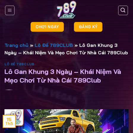
Skip
to
content
CHƠI NGAY
ĐĂNG KÝ
Trang chủ
»
Lô Đề 789CLUB
»
Lô Gan Khung 3
Ngày – Khái Niệm Và Mẹo Chơi Từ Nhà Cái 789Club
LÔ ĐỀ 789CLUB
Lô Gan Khung 3 Ngày – Khái Niệm Và
Mẹo Chơi Từ Nhà Cái 789Club
15
Th5