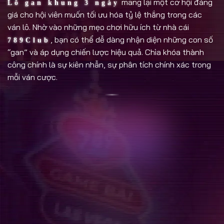
mang lại một cơ hội đáng
Lô gan khung 3 ngày
giá cho hội viên muốn tối ưu hóa tỷ lệ thắng trong các
ván lô. Nhờ vào những mẹo chơi hữu ích từ nhà cái
, bạn có thể dễ dàng nhận diện những con số
789Club
“gan” và áp dụng chiến lược hiệu quả. Chìa khóa thành
công chính là sự kiên nhẫn, sự phân tích chính xác trong
mỗi ván cược.