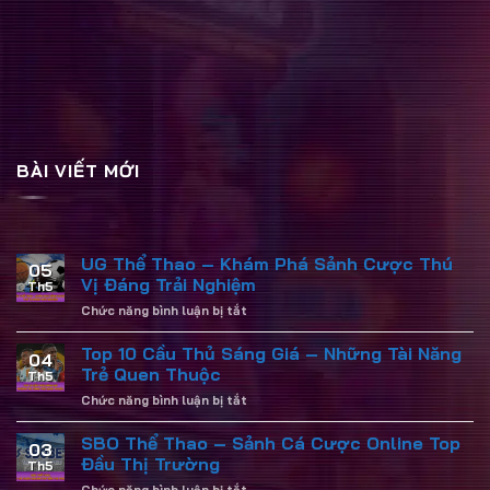
BÀI VIẾT MỚI
UG Thể Thao – Khám Phá Sảnh Cược Thú
05
Vị Đáng Trải Nghiệm
Th5
ở
Chức năng bình luận bị tắt
UG
Thể
Top 10 Cầu Thủ Sáng Giá – Những Tài Năng
04
Thao
Trẻ Quen Thuộc
Th5
–
ở
Chức năng bình luận bị tắt
Khám
Top
Phá
10
SBO Thể Thao – Sảnh Cá Cược Online Top
Sảnh
03
Cầu
Cược
Đầu Thị Trường
Th5
Thủ
Thú
ở