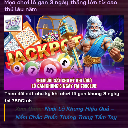
Mẹo chơi lô gan 3 ngày thắng lớn từ cao
thủ lâu năm
Theo dõi sát chu kỳ khi chơi lô gan khung 3 ngày
tại 789Club
Xem thêm:
Nuôi Lô Khung Hiệu Quả –
Nắm Chắc Phần Thắng Trong Tầm Tay