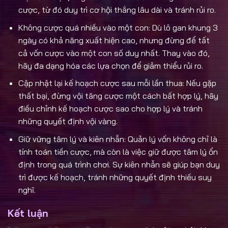
cược, từ đó duy trì cơ hội thắng lâu dài và tránh rủi ro.
Không cược quá nhiều vào một con: Dù lô gan khung 3
ngày có khả năng xuất hiện cao, nhưng đừng để tất
cả vốn cược vào một con số duy nhất. Thay vào đó,
hãy đa dạng hóa các lựa chọn để giảm thiểu rủi ro.
Cập nhật lại kế hoạch cược sau mỗi lần thua: Nếu gặp
thất bại, đừng vội tăng cược một cách bất hợp lý, hãy
điều chỉnh kế hoạch cược sao cho hợp lý và tránh
những quyết định vội vàng.
Giữ vững tâm lý và kiên nhẫn: Quản lý vốn không chỉ là
tính toán tiền cược, mà còn là việc giữ được tâm lý ổn
định trong quá trình chơi. Sự kiên nhẫn sẽ giúp bạn duy
trì được kế hoạch, tránh những quyết định thiếu suy
nghĩ.
Kết luận