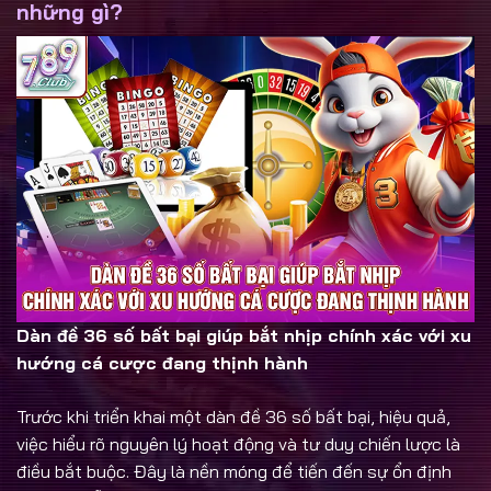
những gì?
Dàn đề 36 số bất bại giúp bắt nhịp chính xác với xu
hướng cá cược đang thịnh hành
Trước khi triển khai một dàn đề 36 số bất bại, hiệu quả,
việc hiểu rõ nguyên lý hoạt động và tư duy chiến lược là
điều bắt buộc. Đây là nền móng để tiến đến sự ổn định