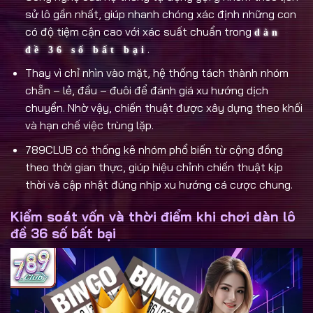
sử lô gần nhất, giúp nhanh chóng xác định những con
có độ tiệm cận cao với xác suất chuẩn trong
dàn
.
đề 36 số bất bại
Thay vì chỉ nhìn vào mặt, hệ thống tách thành nhóm
chẵn – lẻ, đầu – đuôi để đánh giá xu hướng dịch
chuyển. Nhờ vậy, chiến thuật được xây dựng theo khối
và hạn chế việc trùng lặp.
789CLUB có thống kê nhóm phổ biến từ cộng đồng
theo thời gian thực, giúp hiệu chỉnh chiến thuật kịp
thời và cập nhật đúng nhịp xu hướng cá cược chung.
Kiểm soát vốn và thời điểm khi chơi dàn lô
đề 36 số bất bại