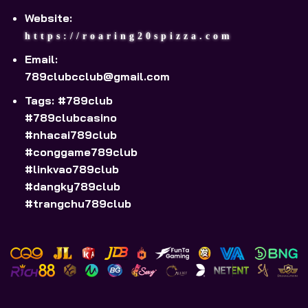
Website:
https://roaring20spizza.com
Email:
789clubcclub@gmail.com
Tags: #789club
#789clubcasino
#nhacai789club
#conggame789club
#linkvao789club
#dangky789club
#trangchu789club