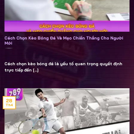
Cách Chọn Kèo Bóng Đá Và Mẹo Chiến Thắng Cho Người
Mới
Cách chọn kèo bóng đá là yếu tố quan trọng quyết định
trực tiếp đến [...]
28
Th4