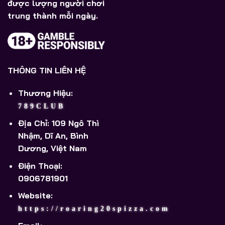
được lượng người chơi
trung thành mỗi ngày.
THÔNG TIN LIÊN HỆ
Thương Hiệu:
789CLUB
Địa Chỉ: 109 Ngô Thì
Nhậm, Dĩ An, Bình
Dương, Việt Nam
Điện Thoại:
0906781901
Website:
https://roaring20spizza.com