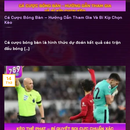
Cá Cược Bóng Bàn – Hướng Dẫn Tham Gia Và Bí Kíp Chọn
Kèo
Cá cược bóng bàn là hình thức dự đoán kết quả các trận
đấu bóng [...]
14
Th3