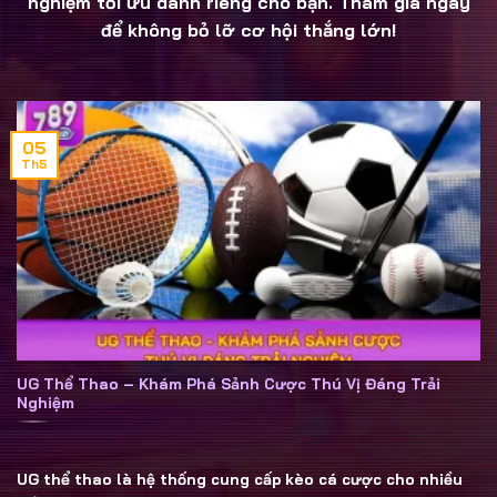
nghiệm tối ưu dành riêng cho bạn. Tham gia ngay
để không bỏ lỡ cơ hội thắng lớn!
05
Th5
UG Thể Thao – Khám Phá Sảnh Cược Thú Vị Đáng Trải
Nghiệm
UG thể thao là hệ thống cung cấp kèo cá cược cho nhiều