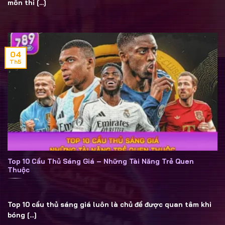
môn thi [...]
04
Th5
Top 10 Cầu Thủ Sáng Giá – Những Tài Năng Trẻ Quen
Thuộc
Top 10 cầu thủ sáng giá luôn là chủ đề được quan tâm khi
bóng [...]