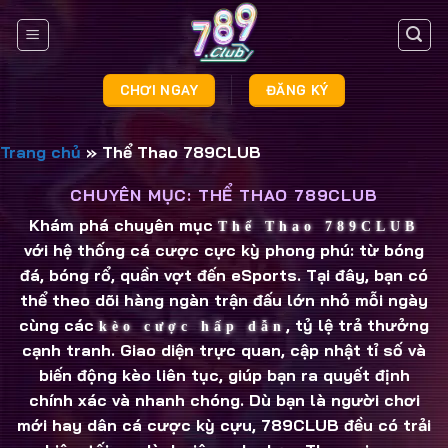
Skip
to
content
CHƠI NGAY
ĐĂNG KÝ
Trang chủ
»
Thể Thao 789CLUB
CHUYÊN MỤC:
THỂ THAO 789CLUB
Khám phá chuyên mục
Thể Thao 789CLUB
với hệ thống cá cược cực kỳ phong phú: từ bóng
đá, bóng rổ, quần vợt đến eSports. Tại đây, bạn có
thể theo dõi hàng ngàn trận đấu lớn nhỏ mỗi ngày
cùng các
, tỷ lệ trả thưởng
kèo cược hấp dẫn
cạnh tranh. Giao diện trực quan, cập nhật tỉ số và
biến động kèo liên tục, giúp bạn ra quyết định
chính xác và nhanh chóng. Dù bạn là người chơi
mới hay dân cá cược kỳ cựu, 789CLUB đều có trải