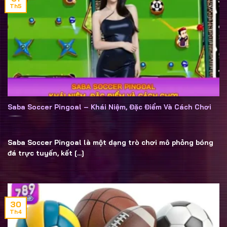
Th5
Saba Soccer Pingoal – Khái Niệm, Đặc Điểm Và Cách Chơi
Saba Soccer Pingoal là một dạng trò chơi mô phỏng bóng
đá trực tuyến, kết [...]
30
Th4