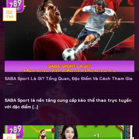
02
Th5
SABA Sport Là Gì? Tổng Quan, Đặc Điểm Và Cách Tham Gia
SABA Sport là nền tảng cung cấp kèo thể thao trực tuyến
với đặc điểm [...]
01