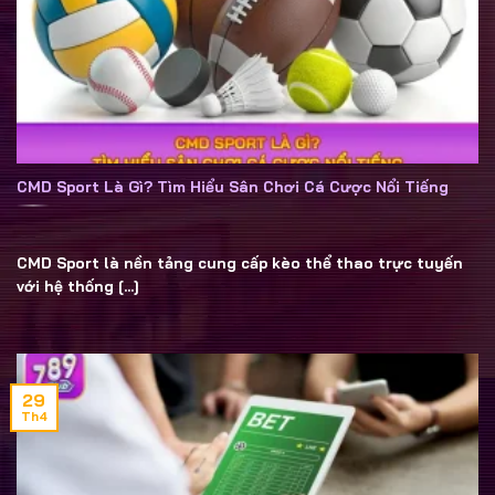
CMD Sport Là Gì? Tìm Hiểu Sân Chơi Cá Cược Nổi Tiếng
CMD Sport là nền tảng cung cấp kèo thể thao trực tuyến
với hệ thống [...]
29
Th4