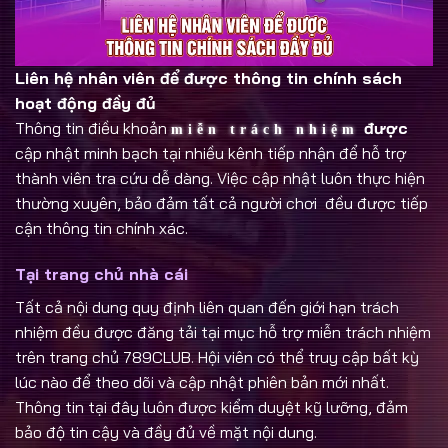
Liên hệ nhân viên để được thông tin chính sách
hoạt động đầy đủ
Thông tin điều khoản
được
miễn trách nhiệm
cập nhật minh bạch tại nhiều kênh tiếp nhận để hỗ trợ
thành viên tra cứu dễ dàng. Việc cập nhật luôn thực hiện
thường xuyên, bảo đảm tất cả người chơi đều được tiếp
cận thông tin chính xác.
Tại trang chủ nhà cái
Tất cả nội dung quy định liên quan đến giới hạn trách
nhiệm đều được đăng tải tại mục hỗ trợ miễn trách nhiệm
trên trang chủ 789CLUB. Hội viên có thể truy cập bất kỳ
lúc nào để theo dõi và cập nhật phiên bản mới nhất.
Thông tin tại đây luôn được kiểm duyệt kỹ lưỡng, đảm
bảo độ tin cậy và đầy đủ về mặt nội dung.