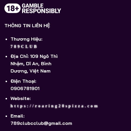
THÔNG TIN LIÊN HỆ
Thương Hiệu:
789CLUB
Địa Chỉ: 109 Ngô Thì
Nhậm, Dĩ An, Bình
Dương, Việt Nam
Điện Thoại:
0906781901
Website:
https://roaring20spizza.com
Email:
789clubcclub@gmail.com