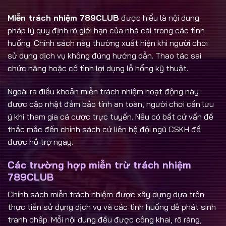
Miễn trách nhiệm 789CLUB
được hiểu là nội dung
pháp lý quy định rõ giới hạn của nhà cái trong các tình
huống. Chính sách này thường xuất hiện khi người chơi
sử dụng dịch vụ không đúng hướng dẫn. Thao tác sai
chức năng hoặc cố tình lợi dụng lỗ hổng kỹ thuật.
Ngoài ra điều khoản miễn trách nhiệm hoạt động này
được cập nhật đảm bảo tính an toàn, người chơi cần lưu
ý khi tham gia cá cược trực tuyến. Nếu có bất cứ vấn đề
thắc mắc đến chính sách cứ liên hệ đội ngũ CSKH để
được hỗ trợ ngay.
Các trường hợp miễn trừ trách nhiệm
789CLUB
Chính sách miễn trách nhiệm
được xây dựng dựa trên
thực tiễn sử dụng dịch vụ và các tình huống dễ phát sinh
tranh chấp. Mỗi nội dung đều được công khai, rõ ràng,