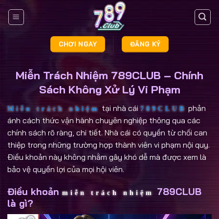
Skip
to
content
CHƠI NGAY
ĐĂNG KÝ
Miễn Trách Nhiệm 789CLUB – Chính
Sách Không Xử Lý Vi Phạm
tại nhà cái
phản
Miễn trách nhiệm
789CLUB
ánh cách thức vận hành chuyên nghiệp thông qua các
chính sách rõ ràng, chi tiết. Nhà cái có quyền từ chối can
thiệp trong những trường hợp thành viên vi phạm nội quy.
Điều khoản này không nhằm gây khó dễ mà được xem là
bảo vệ quyền lợi của mọi hội viên.
Điều khoản
789CLUB
miễn trách nhiệm
là gì?