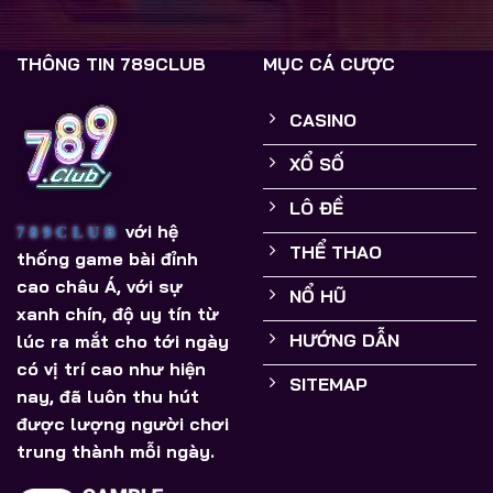
Bóng
Cá
Đá
Cược
Và
Nổi
THÔNG TIN 789CLUB
MỤC CÁ CƯỢC
Mẹo
Tiếng
Chiến
Thắng
CASINO
Cho
Người
XỔ SỐ
Mới
LÔ ĐỀ
với hệ
789CLUB
THỂ THAO
thống game bài đỉnh
cao châu Á, với sự
NỔ HŨ
xanh chín, độ uy tín từ
HƯỚNG DẪN
lúc ra mắt cho tới ngày
có vị trí cao như hiện
SITEMAP
nay, đã luôn thu hút
được lượng người chơi
trung thành mỗi ngày.