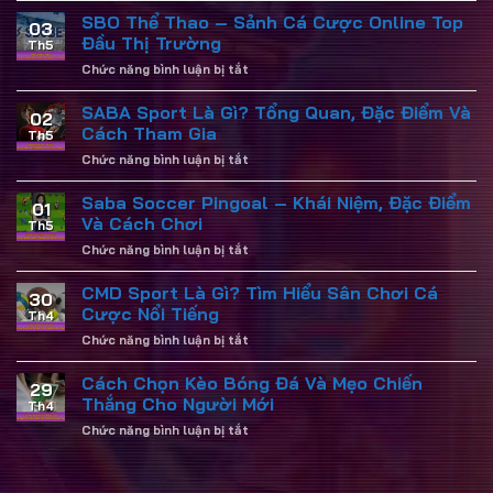
Phá
10
SBO Thể Thao – Sảnh Cá Cược Online Top
Sảnh
03
Cầu
Cược
Đầu Thị Trường
Th5
Thủ
Thú
ở
Chức năng bình luận bị tắt
Sáng
Vị
SBO
Giá
Đáng
Thể
SABA Sport Là Gì? Tổng Quan, Đặc Điểm Và
–
Trải
02
Thao
Những
Cách Tham Gia
Nghiệm
Th5
–
Tài
ở
Chức năng bình luận bị tắt
Sảnh
Năng
SABA
Cá
Trẻ
Sport
Saba Soccer Pingoal – Khái Niệm, Đặc Điểm
Cược
Quen
01
Là
Online
Và Cách Chơi
Thuộc
Th5
Gì?
Top
ở
Chức năng bình luận bị tắt
Tổng
Đầu
Saba
Quan,
Thị
Soccer
CMD Sport Là Gì? Tìm Hiểu Sân Chơi Cá
Đặc
Trường
30
Pingoal
Điểm
Cược Nổi Tiếng
Th4
–
Và
ở
Chức năng bình luận bị tắt
Khái
Cách
CMD
Niệm,
Tham
Sport
Cách Chọn Kèo Bóng Đá Và Mẹo Chiến
Đặc
Gia
29
Là
Điểm
Thắng Cho Người Mới
Th4
Gì?
Và
ở
Chức năng bình luận bị tắt
Tìm
Cách
Cách
Hiểu
Chơi
Chọn
Sân
Kèo
Chơi