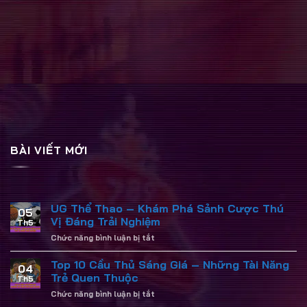
BÀI VIẾT MỚI
UG Thể Thao – Khám Phá Sảnh Cược Thú
05
Vị Đáng Trải Nghiệm
Th5
ở
Chức năng bình luận bị tắt
UG
Thể
Top 10 Cầu Thủ Sáng Giá – Những Tài Năng
04
Thao
Trẻ Quen Thuộc
Th5
–
ở
Chức năng bình luận bị tắt
Khám
Top