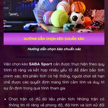
Hướng dẫn chọn kèo chuẩn xác
Việc chọn kèo
SABA Sport
cần được thực hiện theo quy
trình rõ ràng và kết hợp nhiều yếu tố để đảm bảo tính
chính xác. Khi phân tích có hệ thống, người chơi sẽ hạn
chế được các quyết định mang tính cảm tính và duy trì
sự ổn định trong quá trình tham gia.
Chọn trận có đủ dữ liệu phân tích: Những trận có
thông tin rõ ràng về phong độ, đội hình và lịch sử đối