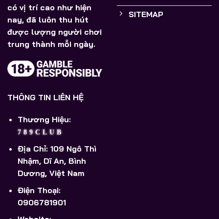
có vị trí cao như hiện
SITEMAP
nay, đã luôn thu hút
được lượng người chơi
trung thành mỗi ngày.
THÔNG TIN LIÊN HỆ
Thương Hiệu:
789CLUB
Địa Chỉ: 109 Ngô Thì
Nhậm, Dĩ An, Bình
Dương, Việt Nam
Điện Thoại:
0906781901