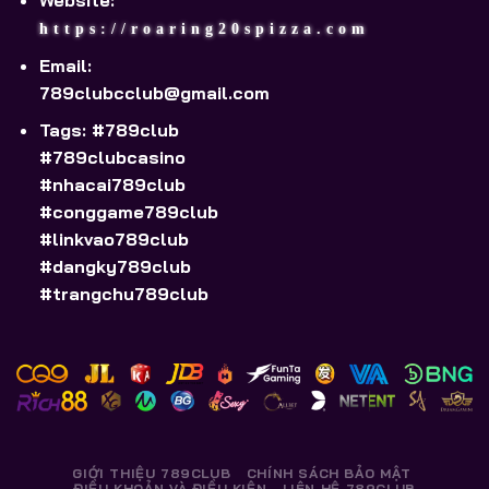
Website:
https://roaring20spizza.com
Email:
789clubcclub@gmail.com
Tags: #789club
#789clubcasino
#nhacai789club
#conggame789club
#linkvao789club
#dangky789club
#trangchu789club
GIỚI THIỆU 789CLUB
CHÍNH SÁCH BẢO MẬT
ĐIỀU KHOẢN VÀ ĐIỀU KIỆN
LIÊN HỆ 789CLUB