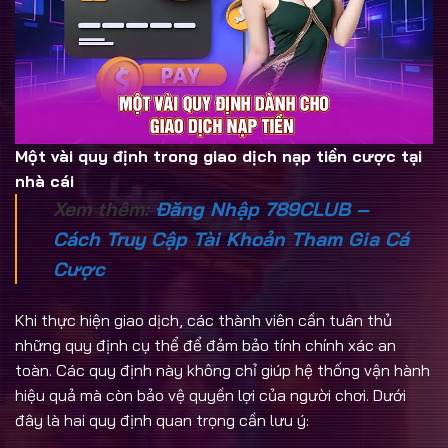
Một vài quy định trong giao dịch nạp tiền cược tại
nhà cái
Xem thêm:
Đăng Nhập 789CLUB –
Cách Truy Cập Tài Khoản Tham Gia Cá
Cược
Khi thực hiện giao dịch, các thành viên cần tuân thủ
những quy định cụ thể để đảm bảo tính chính xác an
toàn. Các quy định này không chỉ giúp hệ thống vận hành
hiệu quả mà còn bảo vệ quyền lợi của người chơi. Dưới
đây là hai quy định quan trọng cần lưu ý: