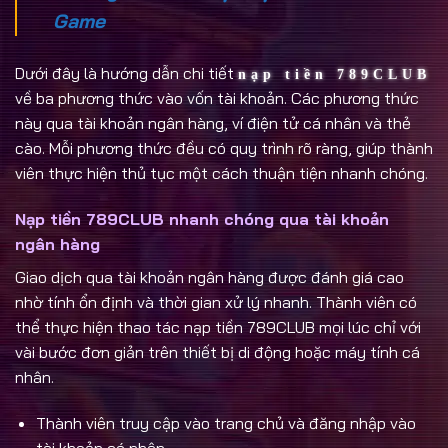
Game
Dưới đây là hướng dẫn chi tiết
nạp tiền 789CLUB
về ba phương thức vào vốn tài khoản. Các phương thức
này qua tài khoản ngân hàng, ví điện tử cá nhân và thẻ
cào. Mỗi phương thức đều có quy trình rõ ràng, giúp thành
viên thực hiện thủ tục một cách thuận tiện nhanh chóng.
Nạp tiền 789CLUB nhanh chóng qua tài khoản
ngân hàng
Giao dịch qua tài khoản ngân hàng được đánh giá cao
nhờ tính ổn định và thời gian xử lý nhanh. Thành viên có
thể thực hiện thao tác nạp tiền 789CLUB mọi lúc chỉ với
vài bước đơn giản trên thiết bị di động hoặc máy tính cá
nhân.
Thành viên truy cập vào trang chủ và đăng nhập vào
tài khoản cá nhân.