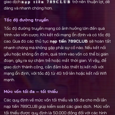
giao dịch
trở nên thuận lợi, dễ
nạp tiền 789CLUB
dàng và nhanh chóng hơn.
Tốc độ đường truyền
Tốc độ đường truyền mạng có ảnh hưởng lớn đến quá
trình vào vốn cược. Khi kết nối mạng ổn định và có tốc độ
cao. Qua đó các thủ tục
nạp tiền 789CLUB
sẽ hoàn tất
nhanh chóng mà không gặp phải sự cố nào.
Nếu kết nối
yếu hoặc không ổn định, quá trình vào vốn có thể bị gián
đoạn, gây ra sự chậm trễ hoặc mất thời gian. Vì vậy, để
giao dịch thành công, cần đảm bảo thiết bị kết nối với
mạng ổn định, với tốc độ từ 4G trở lên hoặc kết nối Wifi
mạnh.
Mức vốn tối đa – tối thiểu
Các quy định về mức vốn tối thiểu và tối đa cho mỗi lần
nạp tiền 789CLUB giúp kiểm soát các giao dịch. Mức vốn
tối thiểu được quy định là 50.000 đồng đối với các hình