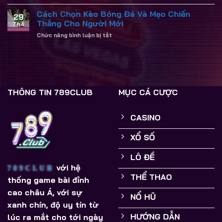
CMD
Niệm,
Tham
Sport
Cách Chọn Kèo Bóng Đá Và Mẹo Chiến
Đặc
Gia
29
Là
Điểm
Thắng Cho Người Mới
Th4
Gì?
Và
ở
Chức năng bình luận bị tắt
Tìm
Cách
Cách
Hiểu
Chơi
Chọn
Sân
Kèo
Chơi
Bóng
Cá
Đá
Cược
Và
Nổi
THÔNG TIN 789CLUB
MỤC CÁ CƯỢC
Mẹo
Tiếng
Chiến
Thắng
CASINO
Cho
Người
XỔ SỐ
Mới
LÔ ĐỀ
với hệ
789CLUB
THỂ THAO
thống game bài đỉnh
cao châu Á, với sự
NỔ HŨ
xanh chín, độ uy tín từ
HƯỚNG DẪN
lúc ra mắt cho tới ngày