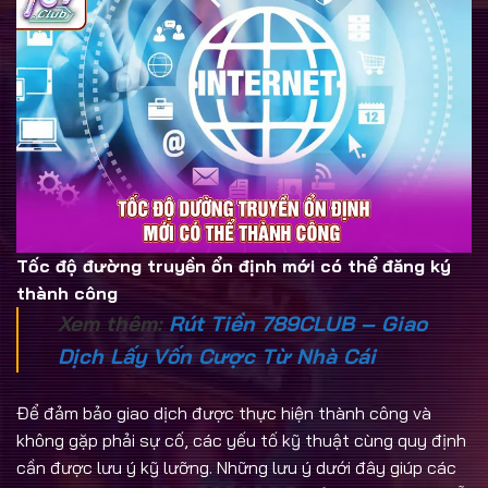
Tốc độ đường truyền ổn định mới có thể đăng ký
thành công
Xem thêm:
Rút Tiền 789CLUB – Giao
Dịch Lấy Vốn Cược Từ Nhà Cái
Để đảm bảo giao dịch được thực hiện thành công và
không gặp phải sự cố, các yếu tố kỹ thuật cùng quy định
cần được lưu ý kỹ lưỡng. Những lưu ý dưới đây giúp các