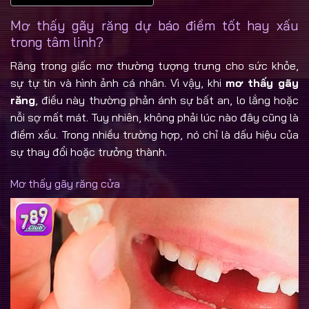
Mơ thấy gãy răng dự báo điềm tốt hay xấu
trong tâm linh?
Răng trong giấc mơ thường tượng trưng cho sức khỏe,
sự tự tin và hình ảnh cá nhân. Vì vậy, khi
mơ thấy gãy
răng
, điều này thường phản ánh sự bất an, lo lắng hoặc
nỗi sợ mất mát. Tuy nhiên, không phải lúc nào đây cũng là
điềm xấu. Trong nhiều trường hợp, nó chỉ là dấu hiệu của
sự thay đổi hoặc trưởng thành.
Mơ thấy gãy răng cửa