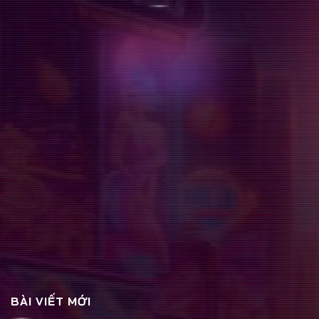
BÀI VIẾT MỚI