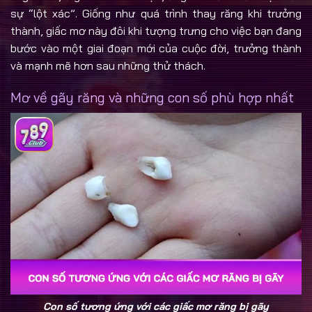
sự “lột xác”. Giống như quá trình thay răng khi trưởng
thành, giấc mơ này đôi khi tượng trưng cho việc bạn đang
bước vào một giai đoạn mới của cuộc đời, trưởng thành
và mạnh mẽ hơn sau những thử thách.
Mơ về gãy răng và những con số phù hợp nhất
Con số tương ứng với các giấc mơ răng bị gãy