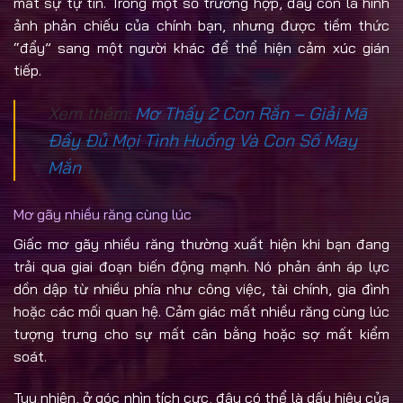
mất sự tự tin. Trong một số trường hợp, đây còn là hình
ảnh phản chiếu của chính bạn, nhưng được tiềm thức
“đẩy” sang một người khác để thể hiện cảm xúc gián
tiếp.
Xem thêm:
Mơ Thấy 2 Con Rắn – Giải Mã
Đầy Đủ Mọi Tình Huống Và Con Số May
Mắn
Mơ gãy nhiều răng cùng lúc
Giấc mơ gãy nhiều răng thường xuất hiện khi bạn đang
trải qua giai đoạn biến động mạnh. Nó phản ánh áp lực
dồn dập từ nhiều phía như công việc, tài chính, gia đình
hoặc các mối quan hệ. Cảm giác mất nhiều răng cùng lúc
tượng trưng cho sự mất cân bằng hoặc sợ mất kiểm
soát.
Tuy nhiên, ở góc nhìn tích cực, đây có thể là dấu hiệu của