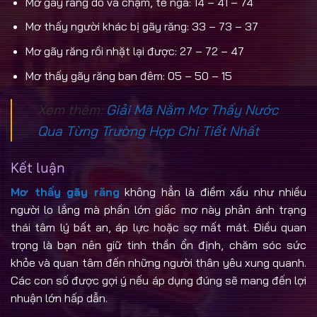
Mơ gãy răng do va chạm, té ngã: 14 – 41 – 74
Mơ thấy người khác bị gãy răng: 33 – 73 – 37
Mơ gãy răng rồi nhặt lại được: 27 – 72 – 47
Mơ thấy gãy răng ban đêm: 05 – 50 – 15
Xem thêm:
Giải Mã Nằm Mơ Thấy Nước
Qua Từng Trường Hợp Chi Tiết Nhất
Kết luận
Mơ thấy gãy răng
không hẳn là điềm xấu như nhiều
người lo lắng mà phần lớn giấc mơ này phản ánh trạng
thái tâm lý bất an, áp lực hoặc sợ mất mát. Điều quan
trọng là bạn nên giữ tinh thần ổn định, chăm sóc sức
khỏe và quan tâm đến những người thân yêu xung quanh.
Các con số được gợi ý nếu áp dụng đúng sẽ mang đến lợi
nhuận lớn hấp dẫn.